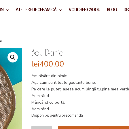
IN
ATELIERE DE CERAMICĂ
VOUCHER CADOU
BLOG
DE
ia
Bol Daria
lei
400.00
Am răsărit din nimic.
Aşa cum sunt toate gusturile bune.
Pe care le puteţi aşeza acum lângă tulpina mea verd
Admirând.
Mâncând cu poftă.
Admirând.
Disponibil pentru precomandă
Cantitate