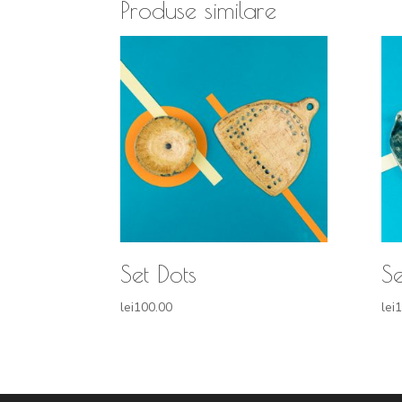
Produse similare
Set Dots
Se
lei
100.00
lei
1