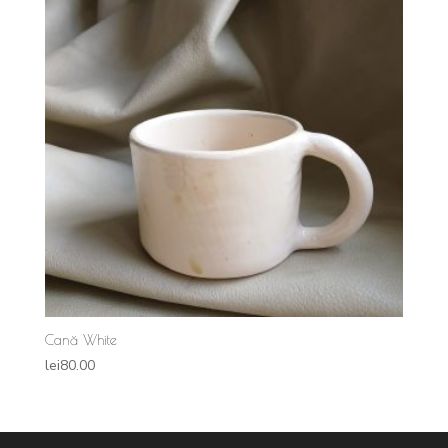
Cană White
lei
80.00