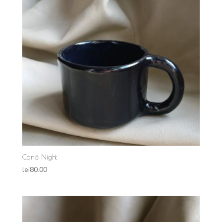
Cană Night
lei
80.00