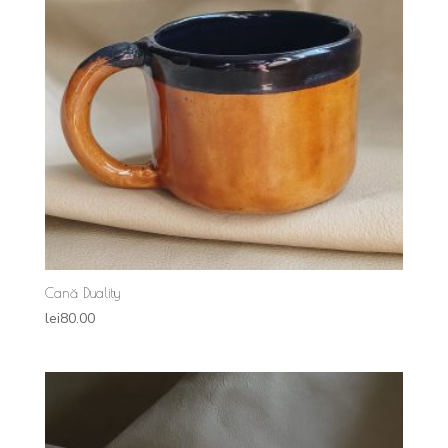
Cană Duality
lei
80.00