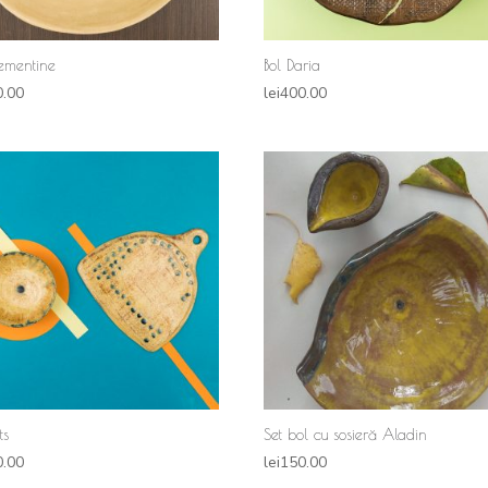
lementine
Bol Daria
0.00
lei
400.00
ts
Set bol cu sosieră Aladin
0.00
lei
150.00