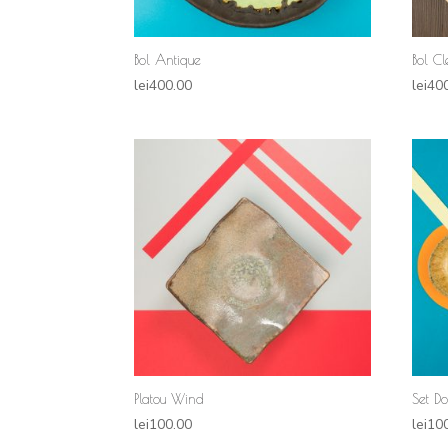
Bol Antique
Bol C
lei
400.00
lei
40
Platou Wind
Set Do
lei
100.00
lei
10