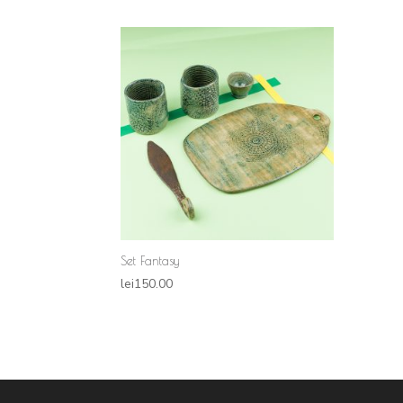
Set Fantasy
lei
150.00