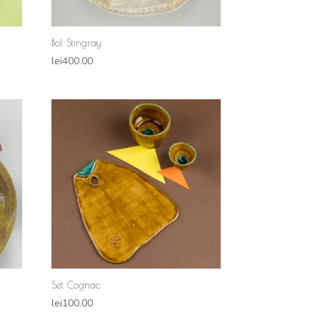
Bol Stingray
lei
400.00
Set Cognac
lei
100.00