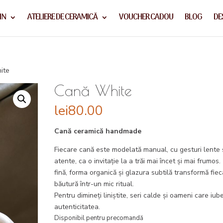
IN
ATELIERE DE CERAMICĂ
VOUCHER CADOU
BLOG
DE
ite
Cană White
lei
80.00
Cană ceramică handmade
Fiecare cană este modelată manual, cu gesturi lente 
atente, ca o invitație la a trăi mai încet și mai frumos
fină, forma organică și glazura subtilă transformă fie
băutură într-un mic ritual.
Pentru dimineți liniștite, seri calde și oameni care iub
autenticitatea.
Disponibil pentru precomandă