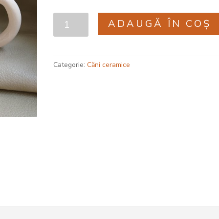
Cantitate
ADAUGĂ ÎN COȘ
Cană
White
Categorie:
Căni ceramice