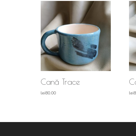
Cană Trace
C
lei
80.00
lei
8