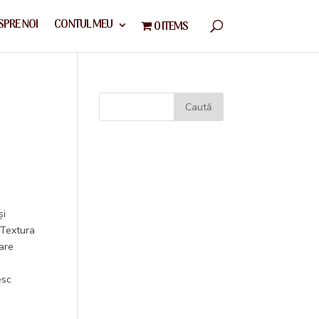
SPRE NOI
CONTUL MEU
0 ITEMS
și
. Textura
care
esc