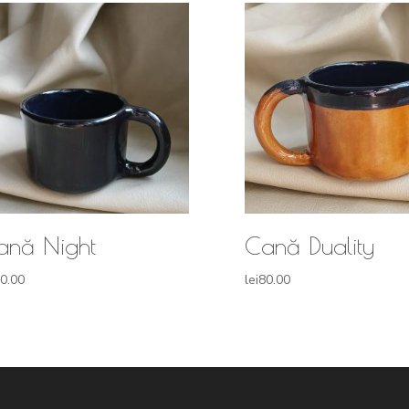
ană Night
Cană Duality
0.00
lei
80.00