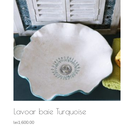
lei1,800.00.
Lavoar baie Turquoise
lei
1,600.00