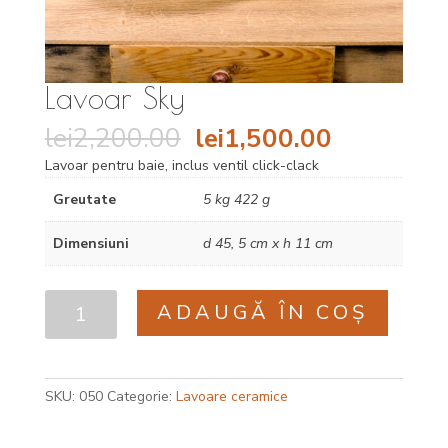
Lavoar Sky
Prețul
Prețul
lei
2,200.00
lei
1,500.00
inițial
curent
Lavoar pentru baie, inclus ventil click-clack
a
este:
fost:
lei1,500.
Greutate
5 kg 422 g
lei2,200.00.
Dimensiuni
d 45, 5 cm x h 11 cm
Cantitate
ADAUGĂ ÎN COȘ
Lavoar
Sky
SKU:
050
Categorie:
Lavoare ceramice