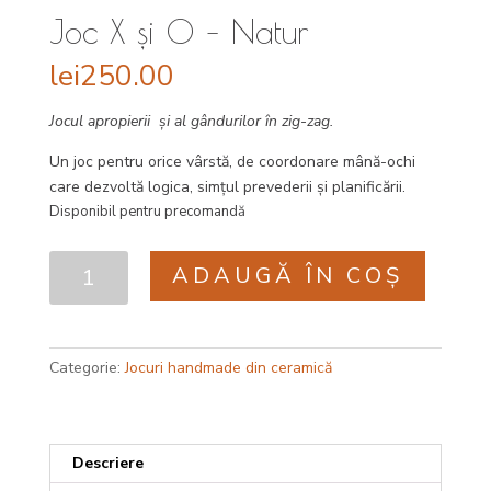
Joc X și 0 – Natur
lei
250.00
Jocul apropierii
și al gândurilor în zig-zag.
Un joc pentru orice vârstă, de coordonare mână-ochi
care dezvoltă logica, simțul prevederii și planificării.
Disponibil pentru precomandă
Cantitate
ADAUGĂ ÎN COȘ
Joc
X
și
0
Categorie:
Jocuri handmade din ceramică
-
Natur
Descriere